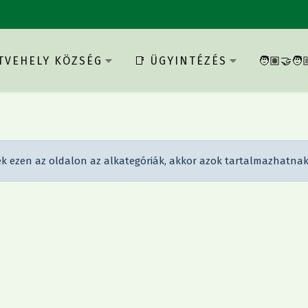
ETVEHELY KÖZSÉG
📑 ÜGYINTÉZÉS
🧑🏽‍🤝
 ezen az oldalon az alkategóriák, akkor azok tartalmazhatnak 