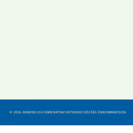
© 2026. MINDEN JOG FENNTARTVA! HETVEHELY KÖZSÉG ÖNKORMÁNYZATA