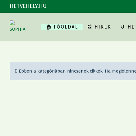
HETVEHELY.HU
🏠 FŐOLDAL
📰 HÍREK
🔰 H
Információ
Ebben a kategóriában nincsenek cikkek. Ha megjelennek