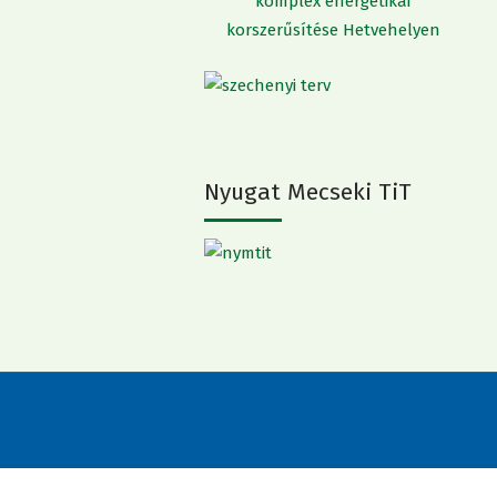
komplex energetikai
korszerűsítése Hetvehelyen
Nyugat Mecseki TiT