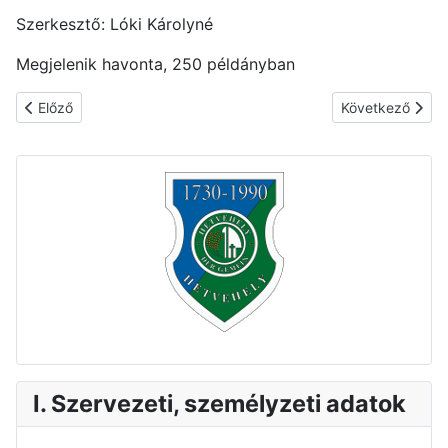
Szerkesztő: Lóki Károlyné
Megjelenik havonta, 250 példányban
Előző cikk: 1.11. FELETTES SZERVEK
Következő cikk
Előző
Következő
I. Szervezeti, személyzeti adatok