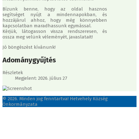
Bízunk benne, hogy az oldal hasznos
segítséget nyújt a mindennapokban, és
hozzájárul ahhoz, hogy még könnyebben
kapcsolatban maradhassunk egymással.
Kérjük, látogasson vissza rendszeresen, és
ossza meg velünk véleményét, javaslatait!
Jó böngészést kívánunk!
Adománygyűjtés
Részletek
Megjelent: 2026. július 27
© 2026. Minden jog fenntartva! Hetvehely Község
Önkormányzata