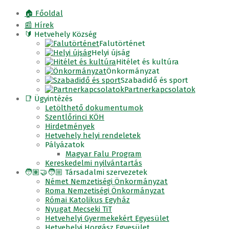
🏠 Főoldal
📰 Hírek
🔰 Hetvehely Község
Falutörténet
Helyi újság
Hitélet és kultúra
Önkormányzat
Szabadidő és sport
Partnerkapcsolatok
📑 Ügyintézés
Letölthető dokumentumok
Szentlőrinci KÖH
Hirdetmények
Hetvehely helyi rendeletek
Pályázatok
Magyar Falu Program
Kereskedelmi nyilvántartás
🧑🏽‍🤝‍🧑🏼 Társadalmi szervezetek
Német Nemzetiségi Önkormányzat
Roma Nemzetiségi Önkormányzat
Római Katolikus Egyház
Nyugat Mecseki TiT
Hetvehelyi Gyermekekért Egyesület
Hetvehelyi Horgász Egyesület