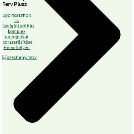
Terv Plusz
Sportcsarnok
és
Szolgáltatóház
komplex
energetikai
korszerűsítése
Hetvehelyen