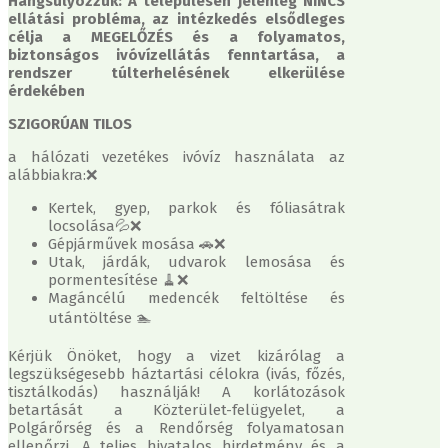
Hangsúlyozzuk: A településen jelenleg NINCS
ellátási probléma, az intézkedés elsődleges
célja a MEGELŐZÉS és a folyamatos,
biztonságos ivóvízellátás fenntartása, a
rendszer túlterhelésének elkerülése
érdekében
SZIGORÚAN TILOS
a hálózati vezetékes ivóvíz használata az
alábbiakra:❌
Kertek, gyep, parkok és fóliasátrak
locsolása💦❌
Gépjárművek mosása 🚗❌
Utak, járdák, udvarok lemosása és
pormentesítése 🧹❌
Magáncélú medencék feltöltése és
utántöltése 🏊
Kérjük Önöket, hogy a vizet kizárólag a
legszükségesebb háztartási célokra (ivás, főzés,
tisztálkodás) használják! A korlátozások
betartását a Közterület-felügyelet, a
Polgárőrség és a Rendőrség folyamatosan
ellenőrzi. A teljes hivatalos hirdetmény és a