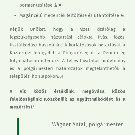
pormentesítése 🧹❌
Magáncélú medencék feltöltése és utántöltése 🏊
Kérjük Önöket, hogy a vizet kizárólag a
legszükségesebb háztartási célokra (ivás, főzés,
tisztálkodás) használják! A korlátozások betartását a
Közterület-felügyelet, a Polgárőrség és a Rendőrség
folyamatosan ellenőrzi. A teljes hivatalos hirdetmény
és a polgármesteri határozatok megtekinthetők a
települési honlapokon.🤝
A víz közös értékünk, megóvása közös
felelősségünk! Köszönjük az együttműködést és a
megértést!
Wágner Antal, polgármester