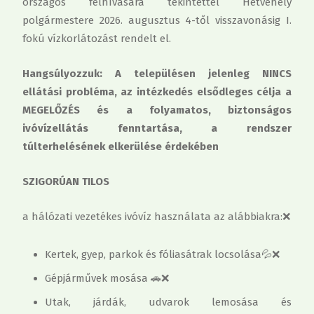
országos felhívására tekintettel Hetvehely
polgármestere 2026. augusztus 4-től visszavonásig I.
fokú vízkorlátozást rendelt el.
Hangsúlyozzuk: A településen jelenleg NINCS
ellátási probléma, az intézkedés elsődleges célja a
MEGELŐZÉS és a folyamatos, biztonságos
ivóvízellátás fenntartása, a rendszer
túlterhelésének elkerülése érdekében
SZIGORÚAN TILOS
a hálózati vezetékes ivóvíz használata az alábbiakra:❌
Kertek, gyep, parkok és fóliasátrak locsolása💦❌
Gépjárművek mosása 🚗❌
Utak, járdák, udvarok lemosása és