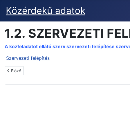
Közérdekű adatok
1.2. SZERVEZETI FE
A közfeladatot ellátó szerv szervezeti felépítése szer
Szervezeti felépítés
Előző cikk: 1.3. VEZETŐK
Előző