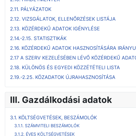
2.11. PÁLYÁZATOK
2.12. VIZSGÁLATOK, ELLENŐRZÉSEK LISTÁJA
2.13. KÖZÉRDEKŰ ADATOK IGÉNYLÉSE
2.14.-2.15. STATISZTIKÁK
2.16. KÖZÉRDEKŰ ADATOK HASZNOSÍTÁSÁRA IRÁNY
2.17 A SZERV KEZELÉSÉBEN LÉVŐ KÖZÉRDEKŰ ADA
2.18. KÜLÖNÖS ÉS EGYEDI KÖZZÉTÉTELI LISTA
2.19.-2.25. KÖZADATOK ÚJRAHASZNOSÍTÁSA
III. Gazdálkodási adatok
3.1. KÖLTSÉGVETÉSEK, BESZÁMOLÓK
3.1.1. SZÁMVITELI BESZÁMOLÓK
3.1.2. ÉVES KÖLTSÉGVETÉSEK