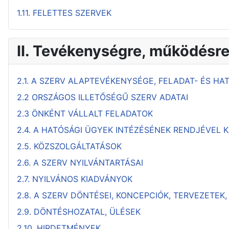
1.11. FELETTES SZERVEK
II. Tevékenységre, működésr
2.1. A SZERV ALAPTEVÉKENYSÉGE, FELADAT- ÉS HA
2.2 ORSZÁGOS ILLETŐSÉGŰ SZERV ADATAI
2.3 ÖNKÉNT VÁLLALT FELADATOK
2.4. A HATÓSÁGI ÜGYEK INTÉZÉSÉNEK RENDJÉVEL
2.5. KÖZSZOLGÁLTATÁSOK
2.6. A SZERV NYILVÁNTARTÁSAI
2.7. NYILVÁNOS KIADVÁNYOK
2.8. A SZERV DÖNTÉSEI, KONCEPCIÓK, TERVEZETEK
2.9. DÖNTÉSHOZATAL, ÜLÉSEK
2.10. HIRDETMÉNYEK