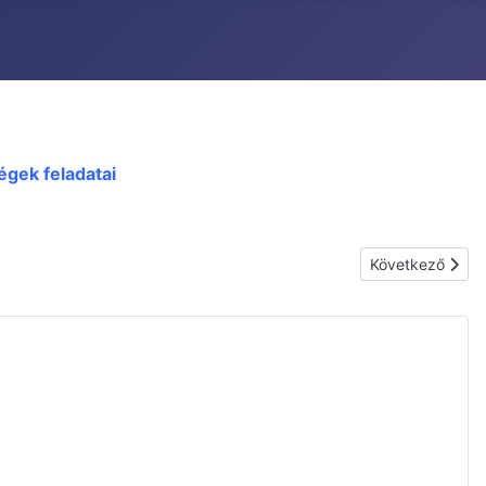
égek feladatai
Következő cikk
Következő