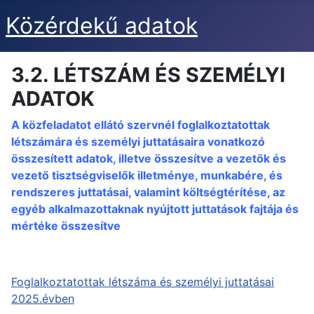
Közérdekű adatok
3.2. LÉTSZÁM ÉS SZEMÉLYI
ADATOK
A közfeladatot ellátó szervnél foglalkoztatottak
létszámára és személyi juttatásaira vonatkozó
összesített adatok, illetve összesítve a vezetők és
vezető tisztségviselők illetménye, munkabére, és
rendszeres juttatásai, valamint költségtérítése, az
egyéb alkalmazottaknak nyújtott juttatások fajtája és
mértéke összesítve
Foglalkoztatottak létszáma és személyi juttatásai
2025.évben