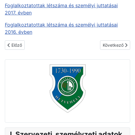
Foglalkoztatottak létszáma és személyi juttatásai
2017. évben
Foglalkoztatottak létszáma és személyi juttatásai
2016. évben
Előző cikk: 3.3. TÁMOGATÁSOK
Következő cikk
Előző
Következő
I. Szervezeti, személyzeti adatok