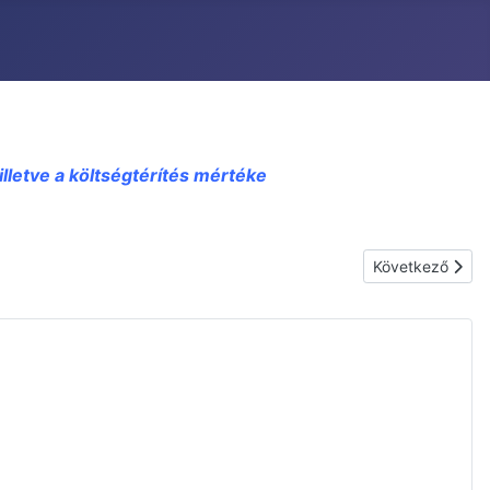
illetve a költségtérítés mértéke
Következő cikk
Következő