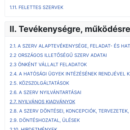
1.11. FELETTES SZERVEK
II. Tevékenységre, működésr
2.1. A SZERV ALAPTEVÉKENYSÉGE, FELADAT- ÉS HA
2.2 ORSZÁGOS ILLETŐSÉGŰ SZERV ADATAI
2.3 ÖNKÉNT VÁLLALT FELADATOK
2.4. A HATÓSÁGI ÜGYEK INTÉZÉSÉNEK RENDJÉVEL
2.5. KÖZSZOLGÁLTATÁSOK
2.6. A SZERV NYILVÁNTARTÁSAI
2.7. NYILVÁNOS KIADVÁNYOK
2.8. A SZERV DÖNTÉSEI, KONCEPCIÓK, TERVEZETEK
2.9. DÖNTÉSHOZATAL, ÜLÉSEK
2.10. HIRDETMÉNYEK