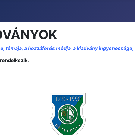
ADVÁNYOK
me, témája, a hozzáférés módja, a kiadvány ingyenessége, 
 rendelkezik.
EK, JAVASLATOK