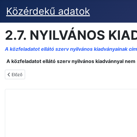
Közérdekű adatok
2.7. NYILVÁNOS KI
A közfeladatot ellátó szerv nyilvános kiadványainak cí
A közfeladatot ellátó szerv nyilvános kiadvánnyal nem
Előző cikk: 2.8. A SZERV DÖNTÉSEI, KONCEPCIÓK, TERVEZET
Előző