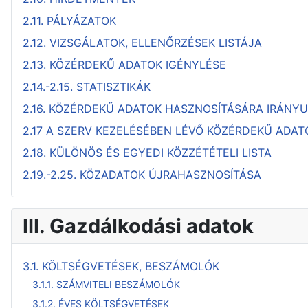
2.11. PÁLYÁZATOK
2.12. VIZSGÁLATOK, ELLENŐRZÉSEK LISTÁJA
2.13. KÖZÉRDEKŰ ADATOK IGÉNYLÉSE
2.14.-2.15. STATISZTIKÁK
2.16. KÖZÉRDEKŰ ADATOK HASZNOSÍTÁSÁRA IRÁNY
2.17 A SZERV KEZELÉSÉBEN LÉVŐ KÖZÉRDEKŰ ADA
2.18. KÜLÖNÖS ÉS EGYEDI KÖZZÉTÉTELI LISTA
2.19.-2.25. KÖZADATOK ÚJRAHASZNOSÍTÁSA
III. Gazdálkodási adatok
3.1. KÖLTSÉGVETÉSEK, BESZÁMOLÓK
3.1.1. SZÁMVITELI BESZÁMOLÓK
3.1.2. ÉVES KÖLTSÉGVETÉSEK