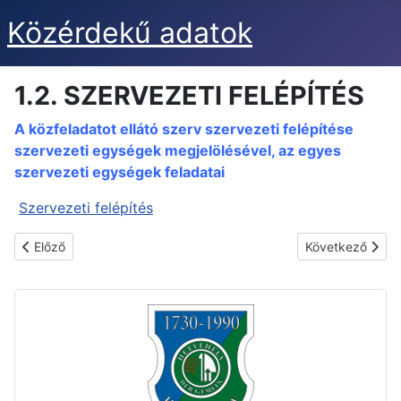
Közérdekű adatok
1.2. SZERVEZETI FELÉPÍTÉS
A közfeladatot ellátó szerv szervezeti felépítése
szervezeti egységek megjelölésével, az egyes
szervezeti egységek feladatai
Szervezeti felépítés
Előző cikk: 1.3. VEZETŐK
Következő cikk
Előző
Következő