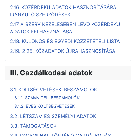
2.16. KÖZÉRDEKŰ ADATOK HASZNOSÍTÁSÁRA
IRÁNYULÓ SZERZŐDÉSEK
2.17 A SZERV KEZELÉSÉBEN LÉVŐ KÖZÉRDEKŰ
ADATOK FELHASZNÁLÁSA
2.18. KÜLÖNÖS ÉS EGYEDI KÖZZÉTÉTELI LISTA
2.19.-2.25. KÖZADATOK ÚJRAHASZNOSÍTÁSA
III. Gazdálkodási adatok
3.1. KÖLTSÉGVETÉSEK, BESZÁMOLÓK
3.1.1. SZÁMVITELI BESZÁMOLÓK
3.1.2. ÉVES KÖLTSÉGVETÉSEK
3.2. LÉTSZÁM ÉS SZEMÉLYI ADATOK
3.3. TÁMOGATÁSOK
3.4. VAGYONNAL TÖRTÉNŐ GAZDÁLKODÁS