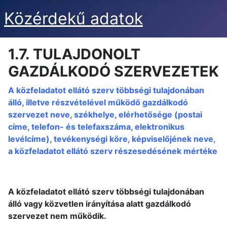
Közérdekű adatok
1.7. TULAJDONOLT
GAZDÁLKODÓ SZERVEZETEK
A közfeladatot ellátó szerv többségi tulajdonában
álló, illetve részvételével működő gazdálkodó
szervezet neve, székhelye, elérhetősége (postai
címe, telefon- és telefaxszáma, elektronikus
levélcíme), tevékenységi köre, képviselőjének neve,
a közfeladatot ellátó szerv részesedésének mértéke
A közfeladatot ellátó szerv többségi tulajdonában
álló vagy közvetlen irányítása alatt gazdálkodó
szervezet nem működik.