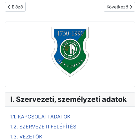
Előző cikk: 1.8. KÖZALAPÍTVÁNYOK
Következő cikk
Előző
Következő
I. Szervezeti, személyzeti adatok
1.1. KAPCSOLATI ADATOK
1.2. SZERVEZETI FELÉPÍTÉS
1.3. VEZETŐK