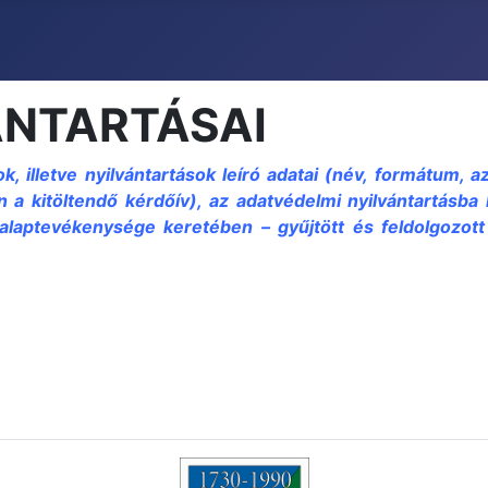
VÁNTARTÁSAI
ok, illetve nyilvántartások leíró adatai (név, formátum, az
n a kitöltendő kérdőív), az adatvédelmi nyilvántartásba
– alaptevékenysége keretében – gyűjtött és feldolgozott