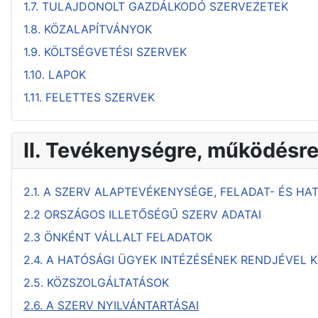
1.7. TULAJDONOLT GAZDÁLKODÓ SZERVEZETEK
1.8. KÖZALAPÍTVÁNYOK
1.9. KÖLTSÉGVETÉSI SZERVEK
1.10. LAPOK
1.11. FELETTES SZERVEK
II. Tevékenységre, működésr
2.1. A SZERV ALAPTEVÉKENYSÉGE, FELADAT- ÉS HA
2.2 ORSZÁGOS ILLETŐSÉGŰ SZERV ADATAI
2.3 ÖNKÉNT VÁLLALT FELADATOK
2.4. A HATÓSÁGI ÜGYEK INTÉZÉSÉNEK RENDJÉVEL
2.5. KÖZSZOLGÁLTATÁSOK
2.6. A SZERV NYILVÁNTARTÁSAI