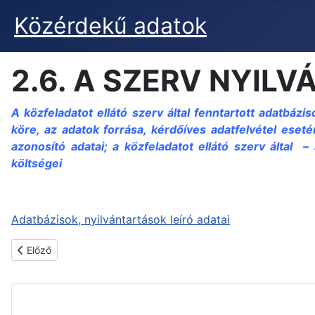
Közérdekű adatok
2.6. A SZERV NYIL
A közfeladatot ellátó szerv által fenntartott adatbázis
köre, az adatok forrása, kérdőíves adatfelvétel eseté
azonosító adatai; a közfeladatot ellátó szerv által 
költségei
Adatbázisok, nyilvántartások leíró adatai
Előző cikk: 2.7. NYILVÁNOS KIADVÁNYOK
Előző