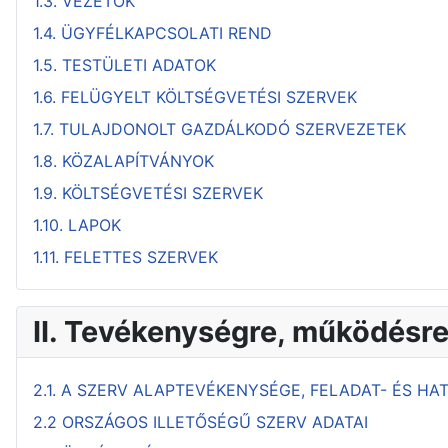
1.3. VEZETŐK
1.4. ÜGYFÉLKAPCSOLATI REND
1.5. TESTÜLETI ADATOK
1.6. FELÜGYELT KÖLTSÉGVETÉSI SZERVEK
1.7. TULAJDONOLT GAZDÁLKODÓ SZERVEZETEK
1.8. KÖZALAPÍTVÁNYOK
1.9. KÖLTSÉGVETÉSI SZERVEK
1.10. LAPOK
1.11. FELETTES SZERVEK
II. Tevékenységre, működésr
2.1. A SZERV ALAPTEVÉKENYSÉGE, FELADAT- ÉS HA
2.2 ORSZÁGOS ILLETŐSÉGŰ SZERV ADATAI