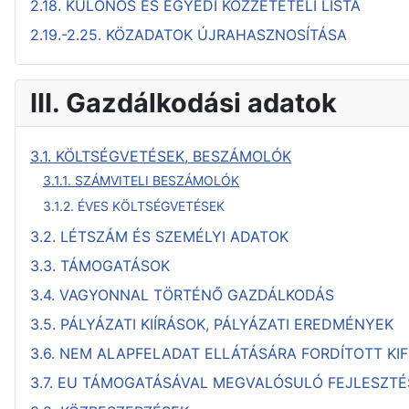
2.18. KÜLÖNÖS ÉS EGYEDI KÖZZÉTÉTELI LISTA
2.19.-2.25. KÖZADATOK ÚJRAHASZNOSÍTÁSA
III. Gazdálkodási adatok
3.1. KÖLTSÉGVETÉSEK, BESZÁMOLÓK
3.1.1. SZÁMVITELI BESZÁMOLÓK
3.1.2. ÉVES KÖLTSÉGVETÉSEK
3.2. LÉTSZÁM ÉS SZEMÉLYI ADATOK
3.3. TÁMOGATÁSOK
3.4. VAGYONNAL TÖRTÉNŐ GAZDÁLKODÁS
3.5. PÁLYÁZATI KIÍRÁSOK, PÁLYÁZATI EREDMÉNYEK
3.6. NEM ALAPFELADAT ELLÁTÁSÁRA FORDÍTOTT KIF
3.7. EU TÁMOGATÁSÁVAL MEGVALÓSULÓ FEJLESZTÉ