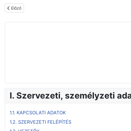
Előző cikk: 3.1.2. ÉVES KÖLTSÉGVETÉSEK
Előző
I. Szervezeti, személyzeti ad
1.1. KAPCSOLATI ADATOK
1.2. SZERVEZETI FELÉPÍTÉS