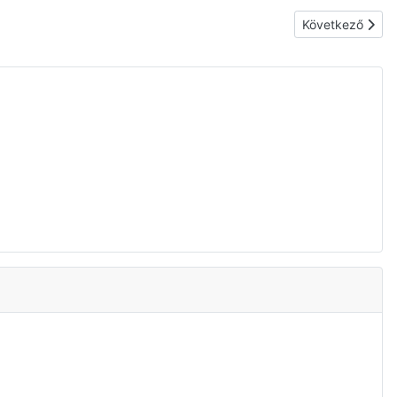
Következő cikk
Következő