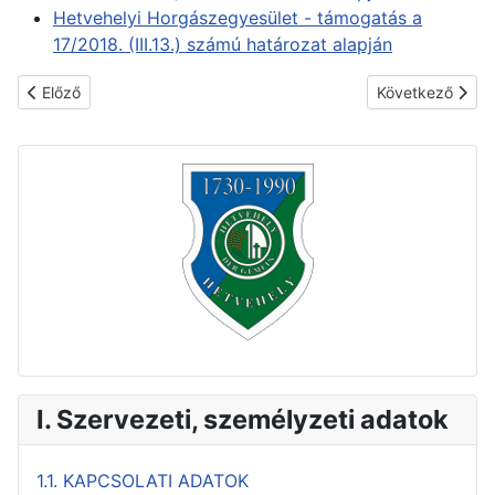
Hetvehelyi Horgászegyesület - támogatás a
17/2018. (III.13.) számú határozat alapján
Előző cikk: 3.4. VAGYONNAL TÖRTÉNŐ GAZDÁLKODÁS
Következő cikk
Előző
Következő
I. Szervezeti, személyzeti adatok
1.1. KAPCSOLATI ADATOK