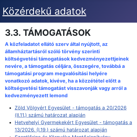
Közérdekű adatok
3.3. TÁMOGATÁSOK
A közfeladatot ellátó szerv által nyújtott, az
államháztartásról szóló törvény szerinti
költségvetési támogatások kedvezményezettjeinek
nevére, a támogatás céljára, összegére, továbbá a
támogatási program megvalósítási helyére
vonatkozó adatok, kivéve, ha a közzététel előtt a
költségvetési támogatást visszavonják vagy arról a
kedvezményezett lemond
Zöld Völgyért Egyesület - támogatás a 20/2026
(II.11.) számú határozat alapján
Hetvehelyi Gyermekekért Egyesület - támogatás a
13/2026. (I.19.) számú határozat alapján