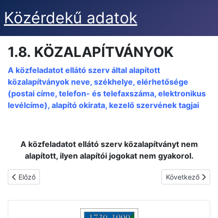
Közérdekű adatok
1.8. KÖZALAPÍTVÁNYOK
A közfeladatot ellátó szerv által alapított
közalapítványok neve, székhelye, elérhetősége
(postai címe, telefon- és telefaxszáma, elektronikus
levélcíme), alapító okirata, kezelő szervének tagjai
A közfeladatot ellátó szerv közalapítványt nem
alapított, ilyen alapítói jogokat nem gyakorol.
Előző cikk: 1.9. KÖLTSÉGVETÉSI SZERVEK
Következő cik
Előző
Következő