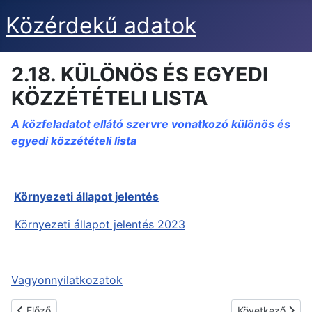
Közérdekű adatok
2.18. KÜLÖNÖS ÉS EGYEDI
KÖZZÉTÉTELI LISTA
A közfeladatot ellátó szervre vonatkozó különös és
egyedi közzétételi lista
Környezeti állapot jelentés
Környezeti állapot jelentés 2023
Vagyonnyilatkozatok
Előző cikk: 2.19.-2.25. KÖZADATOK ÚJRAHASZNOSÍTÁSA
Következő cik
Előző
Következő