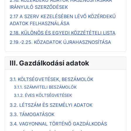
2.16. KÖZÉRDEKŰ ADATOK HASZNOSÍTÁSÁRA
IRÁNYULÓ SZERZŐDÉSEK
2.17 A SZERV KEZELÉSÉBEN LÉVŐ KÖZÉRDEKŰ
ADATOK FELHASZNÁLÁSA
2.18. KÜLÖNÖS ÉS EGYEDI KÖZZÉTÉTELI LISTA
2.19.-2.25. KÖZADATOK ÚJRAHASZNOSÍTÁSA
III. Gazdálkodási adatok
3.1. KÖLTSÉGVETÉSEK, BESZÁMOLÓK
3.1.1. SZÁMVITELI BESZÁMOLÓK
3.1.2. ÉVES KÖLTSÉGVETÉSEK
3.2. LÉTSZÁM ÉS SZEMÉLYI ADATOK
3.3. TÁMOGATÁSOK
3.4. VAGYONNAL TÖRTÉNŐ GAZDÁLKODÁS