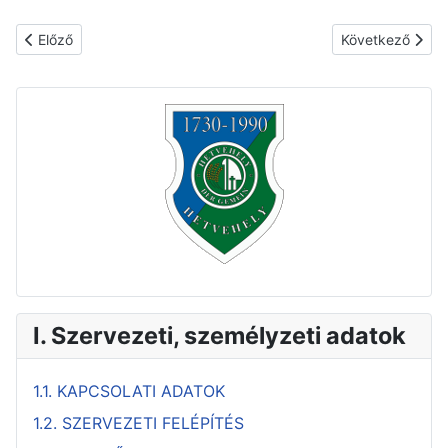
Előző cikk: Humánreaktor
Következő cikk
Előző
Következő
I. Szervezeti, személyzeti adatok
1.1. KAPCSOLATI ADATOK
1.2. SZERVEZETI FELÉPÍTÉS