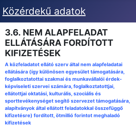
Közérdekű adatok
3.6. NEM ALAPFELADAT
ELLÁTÁSÁRA FORDÍTOTT
KIFIZETÉSEK
A közfeladatot ellátó szerv által nem alapfeladatai
ellátására (így különösen egyesület támogatására,
foglalkoztatottai szakmai és munkavállalói érdek-
képviseleti szervei számára, foglalkoztatottjai,
ellátottjai oktatási, kulturális, szociális és
sporttevékenységet segítő szervezet támogatására,
alapítványok által ellátott feladatokkal összefüggő
kifizetésre) fordított, ötmillió forintot meghaladó
kifizetések