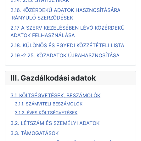
2.14.-2.15. STATISZTIKÁK
2.16. KÖZÉRDEKŰ ADATOK HASZNOSÍTÁSÁRA
IRÁNYULÓ SZERZŐDÉSEK
2.17 A SZERV KEZELÉSÉBEN LÉVŐ KÖZÉRDEKŰ
ADATOK FELHASZNÁLÁSA
2.18. KÜLÖNÖS ÉS EGYEDI KÖZZÉTÉTELI LISTA
2.19.-2.25. KÖZADATOK ÚJRAHASZNOSÍTÁSA
III. Gazdálkodási adatok
3.1. KÖLTSÉGVETÉSEK, BESZÁMOLÓK
3.1.1. SZÁMVITELI BESZÁMOLÓK
3.1.2. ÉVES KÖLTSÉGVETÉSEK
3.2. LÉTSZÁM ÉS SZEMÉLYI ADATOK
3.3. TÁMOGATÁSOK