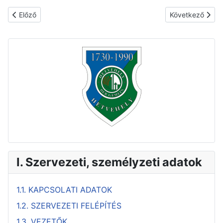
Előző cikk: 3.6. NEM ALAPFELADAT ELLÁTÁSÁRA FORDÍTOTT K
Következő cikk
Előző
Következő
I. Szervezeti, személyzeti adatok
1.1. KAPCSOLATI ADATOK
1.2. SZERVEZETI FELÉPÍTÉS
1.3. VEZETŐK